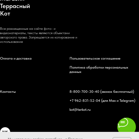
Террасный
Кот
Все размещенные на сайте фото- и
видеоматериалы, тексты являются объектами
авторского права. Запрещается их копирование и
использование
Оплата и доставка
Пользовательское соглашение
Политика обработки персональных
данных
Контакты
8-800-700-30-40
(звонок бесплатный)
+7 962-831-52-04
(для Max и Telegram)
kot@terkot.ru