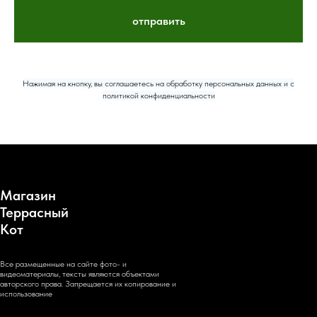
отправить
Нажимая на кнопку, вы соглашаетесь на обработку персональных данных и c
политикой конфиденциальности
Магазин
Террасный
Кот
Все размещенные на сайте фото- и
видеоматериалы, тексты являются объектами
авторского права. Запрещается их копирование и
использование