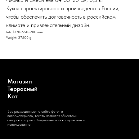
Кухня спроектирована и произведена в России,
чтобы обеспечить долговечность в российском
климате и привлекательный дизайн.
lwh: 1370x650x200 mm
Weight: 37500 g
Магазин
Террасный
Кот
Все размещенные на сайте фото- и
видеоматериалы, тексты являются объектами
авторского права. Запрещается их копирование и
использование