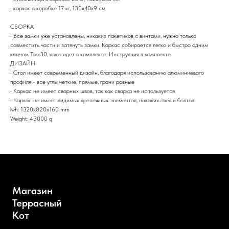
• каркас в коробке 17 кг, 130х40х9 см
СБОРКА
• Все замки уже установлены, никаких пакетиков с винтами, нужно только
совместить части и затянуть замки. Каркас собирается легко и быстро одним
ключом Torx30, ключ идет в комплекте. Инструкция в комплекте
ДИЗАЙН
• Стол имеет современный дизайн, благодаря использованию алюминиевого
профиля - все углы четкие, прямые, грани ровные
• Каркас не имеет сварных швов, так как сварка не используется
• Каркас не имеет видимых крепежных элементов, никаких гаек и болтов
lwh: 1320x820x160 mm
Weight: 43000 g
Магазин
Террасный
Кот