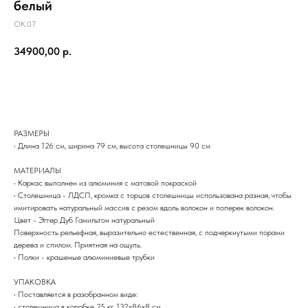
белый
ОК.07
34900,00
р.
Добавить в корзину
РАЗМЕРЫ
• Длина 126 см, ширина 79 см, высота столешницы 90 см
МАТЕРИАЛЫ
• Каркас выполнен из алюминия с матовой покраской
• Столешница - ЛДСП, кромка с торцов столешницы использована разная, чтобы
имитировать натуральный массив с резом вдоль волокон и поперек волокон.
Цвет - Эггер Дуб Гамильтон натуральный
Поверхность рельефная, выразительно естественная, с подчеркнутыми порами
дерева и спилом. Приятная на ощупь.
• Полки - крашеные алюминиевые трубки
УПАКОВКА
• Поставляется в разобранном виде:
• столешница в коробке 25 кг, 132х86х8 см